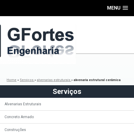
MENU
Home
»
Serviços
»
alvenarias estruturais
»
alvenaria estrutural cerâmica
Serviços
Alvenarias Estruturais
Concreto Armado
Construções