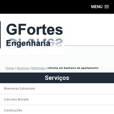
MENU
Home
»
Serviços
»
Reformas
»
reforma em banheiro de apartamento
Serviços
Alvenarias Estruturais
Concreto Armado
Construções