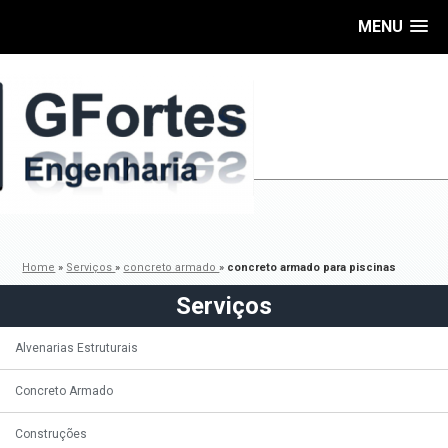
MENU
Home
»
Serviços
»
concreto armado
»
concreto armado para piscinas
Serviços
Alvenarias Estruturais
Concreto Armado
Construções