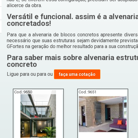
alicerce da obra.
Versátil e funcional. assim é a alvenari
concretados!
Para que a alvenaria de blocos concretos apresente diver
necessário que suas estruturas sejam devidamente previstas
GFortes na geração do melhor resultado para a sua construç
Para saber mais sobre alvenaria estrut
concreto
Ligue para
ou para
ou
faça uma cotação
Cod.:
9650
Cod.:
9651