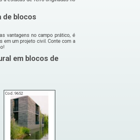
a de blocos
sas vantagens no campo prático, é
 em um projeto civil. Conte com a
ão!
ural em blocos de
Cod.:
9652