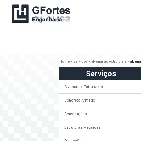
Home
»
Serviços
»
alvenarias estruturais
»
alvena
Serviços
Alvenarias Estruturais
Concreto Armado
Construções
Estruturas Metálicas
Fundações