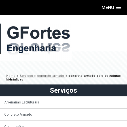
MENU
Home
»
Serviços
»
concreto armado
»
concreto armado para estruturas
hidráulicas
Serviços
Alvenarias Estruturais
Concreto Armado
Construções