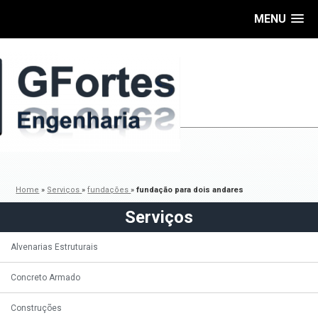
MENU
Home
»
Serviços
»
fundações
»
fundação para dois andares
Serviços
Alvenarias Estruturais
Concreto Armado
Construções