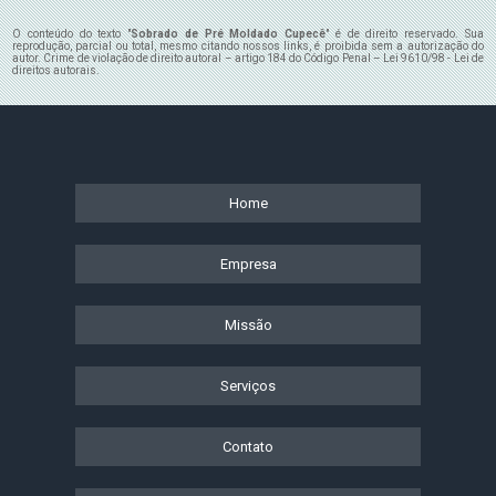
O conteúdo do texto "
Sobrado de Pré Moldado Cupecê
" é de direito reservado. Sua
reprodução, parcial ou total, mesmo citando nossos links, é proibida sem a autorização do
autor. Crime de violação de direito autoral – artigo 184 do Código Penal –
Lei 9610/98 - Lei de
direitos autorais
.
Home
Empresa
Missão
Serviços
Contato