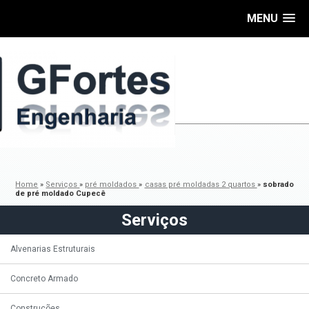
MENU
Home
»
Serviços
»
pré moldados
»
casas pré moldadas 2 quartos
»
sobrado
de pré moldado Cupecê
Serviços
Alvenarias Estruturais
Concreto Armado
Construções