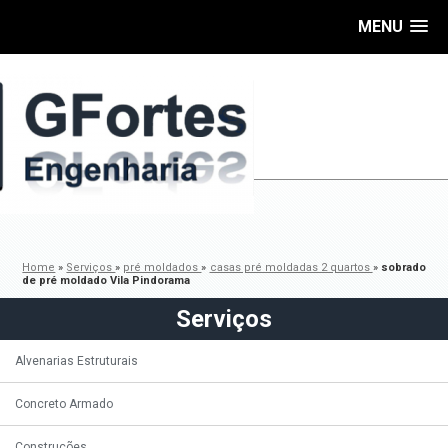
MENU
Home
»
Serviços
»
pré moldados
»
casas pré moldadas 2 quartos
»
sobrado
de pré moldado Vila Pindorama
Serviços
Alvenarias Estruturais
Concreto Armado
Construções