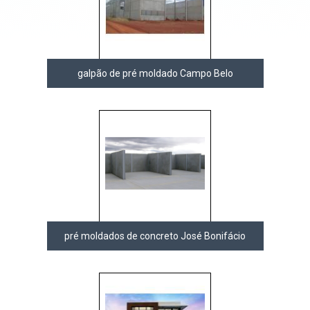
galpão de pré moldado Campo Belo
pré moldados de concreto José Bonifácio