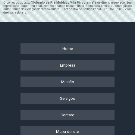
O conteúdo do texto "
Sobrado de Pré Moldado Vila Pindorama
" é de direito reservado. Sua
reprodução, parcial ou total, mesmo citando nossos links, é proibida sem a autorização do
autor. Crime de violação de direito autoral – artigo 184 do Código Penal –
Lei 9610/98 - Lei de
direitos autorais
.
Home
Empresa
Missão
Serviços
Contato
Mapa do site