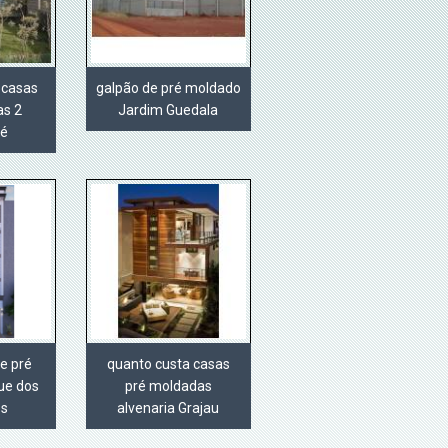
 casas
galpão de pré moldado
as 2
Jardim Guedala
Sé
e pré
quanto custa casas
ue dos
pré moldadas
os
alvenaria Grajau