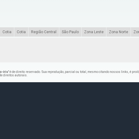
Cotia
Cotia
Região Central
São Paulo
Zona Leste
Zona Norte
Zo
-íris
" é de direito reservado. Sua reprodução, parcial ou total, mesmo citando nossos links, é proi
de direitos autorais
.