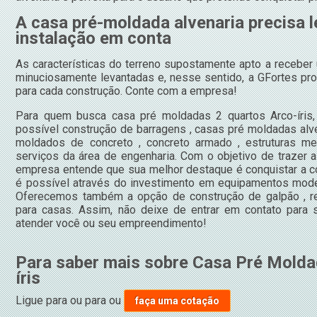
A casa pré-moldada alvenaria precisa l
instalação em conta
As características do terreno supostamente apto a recebe
minuciosamente levantadas e, nesse sentido, a GFortes pro
para cada construção. Conte com a empresa!
Para quem busca casa pré moldadas 2 quartos Arco-íris,
possível construção de barragens , casas pré moldadas alven
moldados de concreto , concreto armado , estruturas me
serviços da área de engenharia. Com o objetivo de trazer a
empresa entende que sua melhor destaque é conquistar a c
é possível através do investimento em equipamentos moder
Oferecemos também a opção de construção de galpão , re
para casas. Assim, não deixe de entrar em contato para
atender você ou seu empreendimento!
Para saber mais sobre Casa Pré Molda
íris
Ligue para
ou para
ou
faça uma cotação