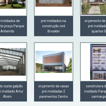
 moldados de
pré moldados na
orçamento de
eto preço Parque
construção civil
pré moldad
Anhembi
Brooklin
quartos 
to custa galpão
orçamento de casas
construtora d
é moldado Artur
pré moldadas 2
moldado Parq
Alvim
pavimentos Centro
carmarg