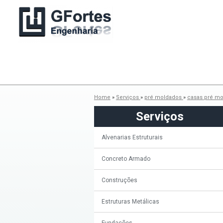
Home
»
Serviços
»
pré moldados
»
casas pré mo
Serviços
Alvenarias Estruturais
Concreto Armado
Construções
Estruturas Metálicas
Fundações