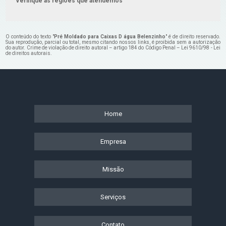
Verifique as regiões que atendemos
O conteúdo do texto "
Pré Moldado para Caixas D água Belenzinho
" é de direito reservado.
Sua reprodução, parcial ou total, mesmo citando nossos links, é proibida sem a autorização
do autor. Crime de violação de direito autoral – artigo 184 do Código Penal –
Lei 9610/98 - Lei
de direitos autorais
.
Home
Empresa
Missão
Serviços
Contato