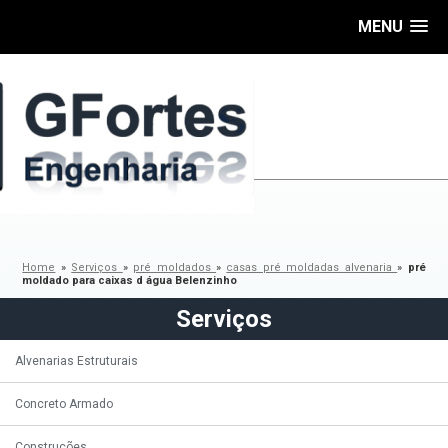
MENU
Home
»
Serviços
»
pré moldados
»
casas pré moldadas alvenaria
»
pré
moldado para caixas d água Belenzinho
Serviços
Alvenarias Estruturais
Concreto Armado
Construções