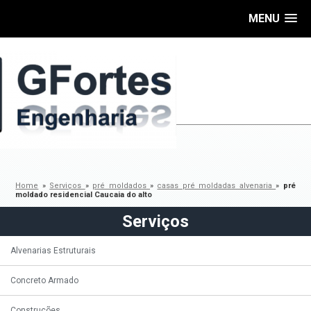
MENU
Home
»
Serviços
»
pré moldados
»
casas pré moldadas alvenaria
»
pré
moldado residencial Caucaia do alto
Serviços
Alvenarias Estruturais
Concreto Armado
Construções