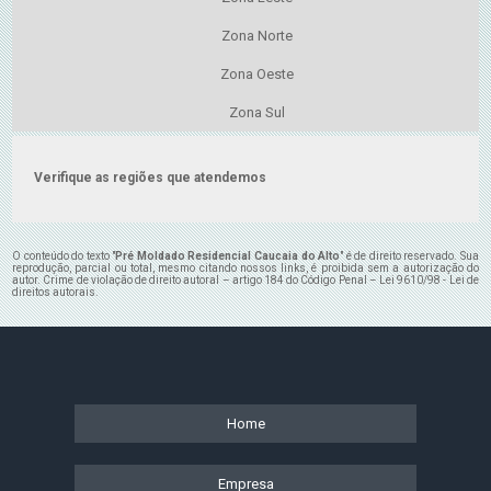
Zona Norte
Zona Oeste
Zona Sul
Verifique as regiões que atendemos
O conteúdo do texto "
Pré Moldado Residencial Caucaia do Alto
" é de direito reservado. Sua
reprodução, parcial ou total, mesmo citando nossos links, é proibida sem a autorização do
autor. Crime de violação de direito autoral – artigo 184 do Código Penal –
Lei 9610/98 - Lei de
direitos autorais
.
Home
Empresa