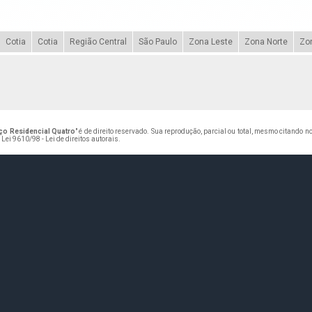
Cotia
Cotia
Região Central
São Paulo
Zona Leste
Zona Norte
Zo
ço Residencial Quatro
" é de direito reservado. Sua reprodução, parcial ou total, mesmo citando 
–
Lei 9610/98 - Lei de direitos autorais
.