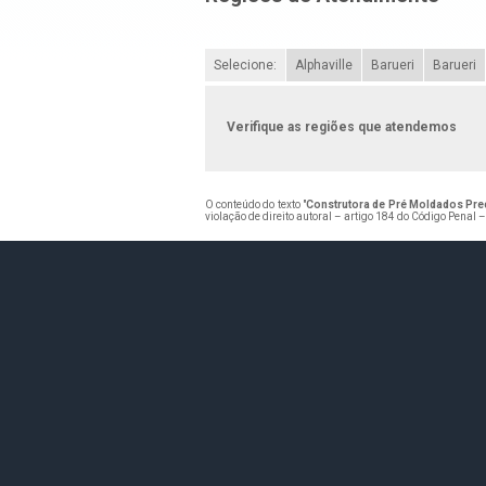
Selecione:
Alphaville
Barueri
Barueri
Verifique as regiões que atendemos
O conteúdo do texto "
Construtora de Pré Moldados Pre
violação de direito autoral – artigo 184 do Código Penal 