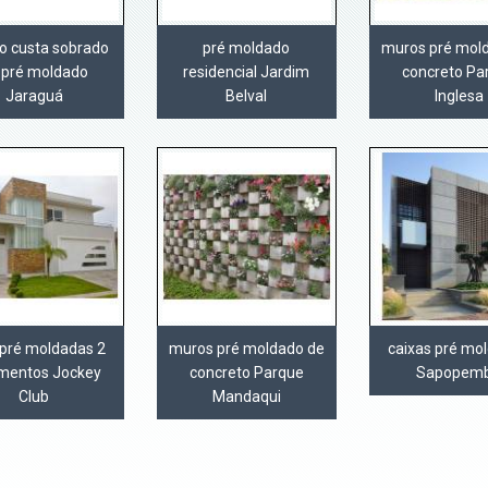
o custa sobrado
pré moldado
muros pré mol
 pré moldado
residencial Jardim
concreto Pa
Jaraguá
Belval
Inglesa
 pré moldadas 2
muros pré moldado de
caixas pré mo
mentos Jockey
concreto Parque
Sapopem
Club
Mandaqui