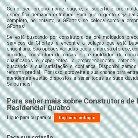
Como seu próprio nome sugere, a superfície pré-molda
específica demanda estrutural. Para que o gesto seja bal
completo, no entanto, a GFortes se coloca como a empr
GFortes!
Se está buscando por construtora de pré moldados preço
serviços da GFortes e encontre a solução que está bu
engenharia. São opções variadas que a empresa oferece, com
armado , construtora de casas e pré moldados de concre
qualificados e experientes, o empreendimento entende 
buscando a sua satisfação e confiança. Disponibilizamo
reforma predial . Por isso, aproveite a sua chance para ent
atendentes eustão dispostos a sanar todas as suas dúvida
Saiba mais!
Para saber mais sobre Construtora de
Residencial Quatro
Ligue para
ou para
ou
faça uma cotação
Faça sua cotação