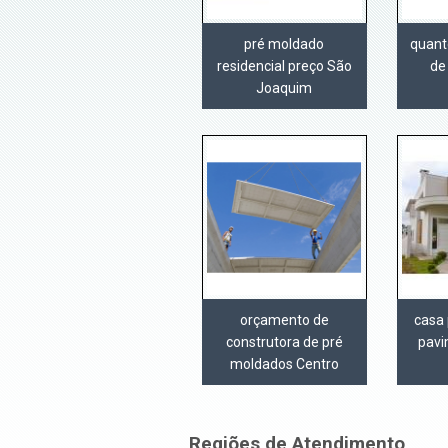
pré moldado
quant
residencial preço São
de
Joaquim
orçamento de
casa
construtora de pré
pavi
moldados Centro
Regiões de Atendimento