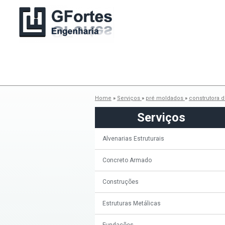
Home
»
Serviços
»
pré moldados
»
construtora 
Serviços
Alvenarias Estruturais
Concreto Armado
Construções
Estruturas Metálicas
Fundações