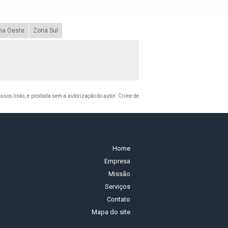
na Oeste
Zona Sul
nossos links, é proibida sem a autorização do autor. Crime de
Home
Empresa
Missão
Serviços
Contato
Mapa do site