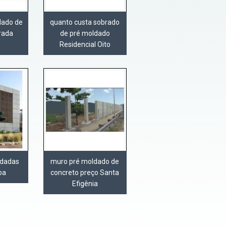
dado de
quanto custa sobrado
rada
de pré moldado
Residencial Oito
ldadas
muro pré moldado de
ba
concreto preço Santa
Efigênia