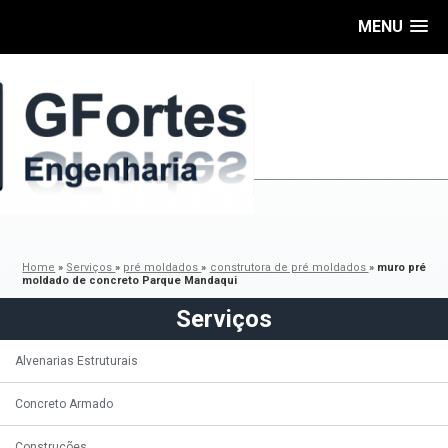
MENU
Home
»
Serviços
»
pré moldados
»
construtora de pré moldados
»
muro pré
moldado de concreto Parque Mandaqui
Serviços
Alvenarias Estruturais
Concreto Armado
Construções