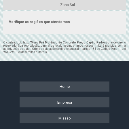
Zona Sul
Verifique as regiões que atendemos
O conteúdo do texto "
Muro Pré Moldado de Concreto Preço Capão Redondo
" é de direito
reservado. Sua reprodução, parcial ou total, mesmo citando nossos links, é proibida sem a
autorização do autor. Crime de violação de direito autoral – artigo 184 do Código Penal –
Lei
9610/98 - Lei de direitos autorais
.
Home
Empresa
Missão