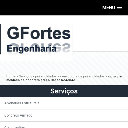
MENU
Home
»
Serviços
»
pré moldados
»
construtora de pré moldados
»
muro pré
moldado de concreto preço Capão Redondo
Serviços
Alvenarias Estruturais
Concreto Armado
Construções