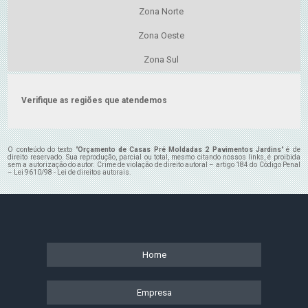
Zona Norte
Zona Oeste
Zona Sul
Verifique as regiões que atendemos
O conteúdo do texto "
Orçamento de Casas Pré Moldadas 2 Pavimentos Jardins
" é de
direito reservado. Sua reprodução, parcial ou total, mesmo citando nossos links, é proibida
sem a autorização do autor. Crime de violação de direito autoral – artigo 184 do Código Penal
–
Lei 9610/98 - Lei de direitos autorais
.
Home
Empresa