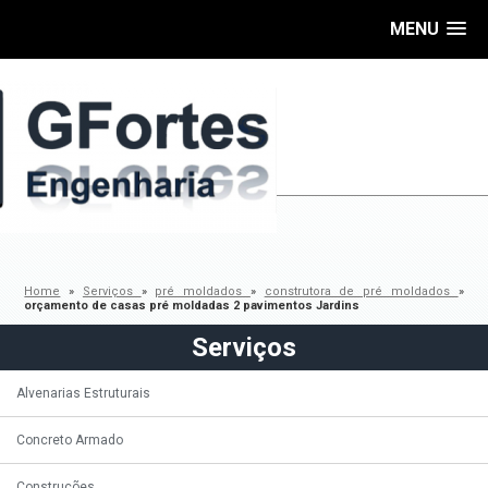
MENU
Home
»
Serviços
»
pré moldados
»
construtora de pré moldados
»
orçamento de casas pré moldadas 2 pavimentos Jardins
Serviços
Alvenarias Estruturais
Concreto Armado
Construções