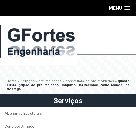
MENU
Home
»
Serviços
»
pré moldados
»
construtora de pré moldados
»
quanto
custa galpão de pré moldado Conjunto Habitacional Padre Manoel da
Nóbrega
Serviços
Alvenarias Estruturais
Concreto Armado