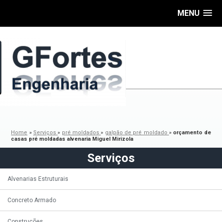
MENU
Home
»
Serviços
»
pré moldados
»
galpão de pré moldado
»
orçamento de
casas pré moldadas alvenaria Miguel Mirizola
Serviços
Alvenarias Estruturais
Concreto Armado
Construções