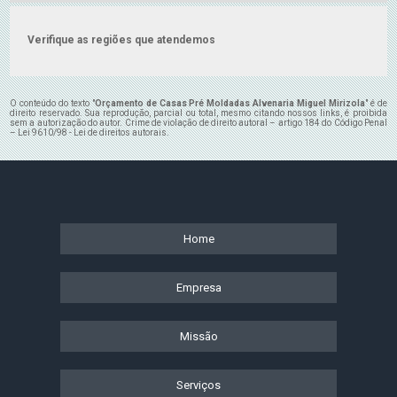
Verifique as regiões que atendemos
O conteúdo do texto "
Orçamento de Casas Pré Moldadas Alvenaria Miguel Mirizola
" é de
direito reservado. Sua reprodução, parcial ou total, mesmo citando nossos links, é proibida
sem a autorização do autor. Crime de violação de direito autoral – artigo 184 do Código Penal
–
Lei 9610/98 - Lei de direitos autorais
.
Home
Empresa
Missão
Serviços