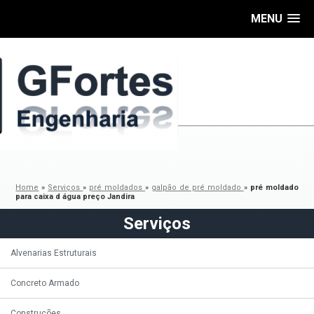
MENU
Home
»
Serviços
»
pré moldados
»
galpão de pré moldado
»
pré moldado
para caixa d água preço Jandira
Serviços
Alvenarias Estruturais
Concreto Armado
Construções