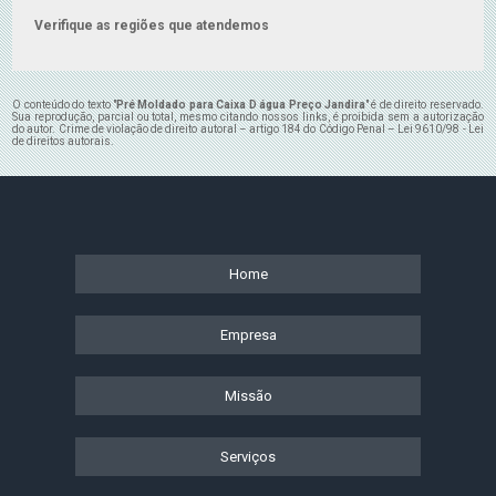
Verifique as regiões que atendemos
O conteúdo do texto "
Pré Moldado para Caixa D água Preço Jandira
" é de direito reservado.
Sua reprodução, parcial ou total, mesmo citando nossos links, é proibida sem a autorização
do autor. Crime de violação de direito autoral – artigo 184 do Código Penal –
Lei 9610/98 - Lei
de direitos autorais
.
Home
Empresa
Missão
Serviços