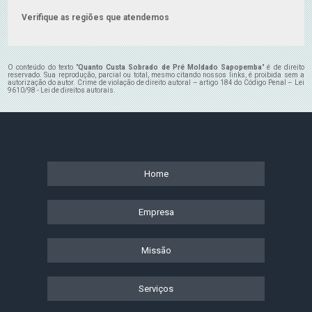
Verifique as regiões que atendemos
O conteúdo do texto "
Quanto Custa Sobrado de Pré Moldado Sapopemba
" é de direito
reservado. Sua reprodução, parcial ou total, mesmo citando nossos links, é proibida sem a
autorização do autor. Crime de violação de direito autoral – artigo 184 do Código Penal –
Lei
9610/98 - Lei de direitos autorais
.
Home
Empresa
Missão
Serviços