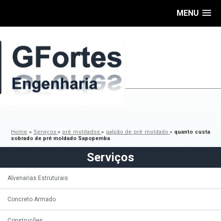
MENU
Home
»
Serviços
»
pré moldados
»
galpão de pré moldado
»
quanto custa
sobrado de pré moldado Sapopemba
Serviços
Alvenarias Estruturais
Concreto Armado
Construções