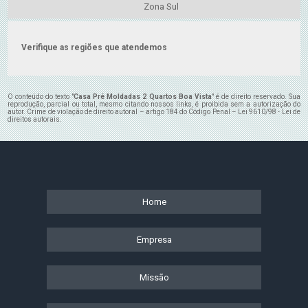
Zona Sul
Verifique as regiões que atendemos
O conteúdo do texto "
Casa Pré Moldadas 2 Quartos Boa Vista
" é de direito reservado. Sua
reprodução, parcial ou total, mesmo citando nossos links, é proibida sem a autorização do
autor. Crime de violação de direito autoral – artigo 184 do Código Penal –
Lei 9610/98 - Lei de
direitos autorais
.
Home
Empresa
Missão