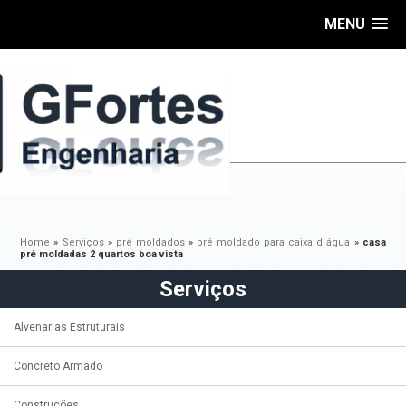
MENU
Home
»
Serviços
»
pré moldados
»
pré moldado para caixa d água
»
casa
pré moldadas 2 quartos boa vista
Serviços
Alvenarias Estruturais
Concreto Armado
Construções