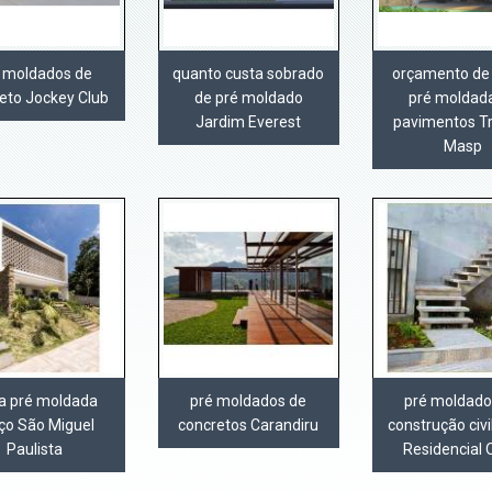
 moldados de
quanto custa sobrado
orçamento de
eto Jockey Club
de pré moldado
pré moldad
Jardim Everest
pavimentos T
Masp
xa pré moldada
pré moldados de
pré moldado
ço São Miguel
concretos Carandiru
construção civi
Paulista
Residencial