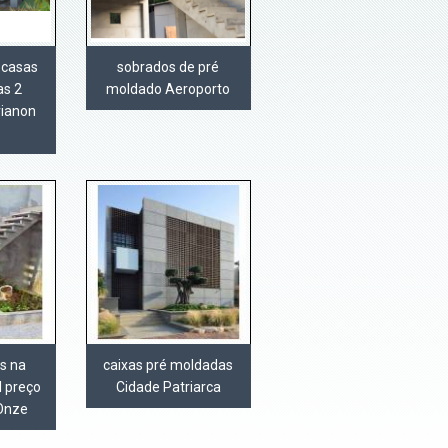
 casas
sobrados de pré
as 2
moldado Aeroporto
rianon
s na
caixas pré moldadas
l preço
Cidade Patriarca
 Onze