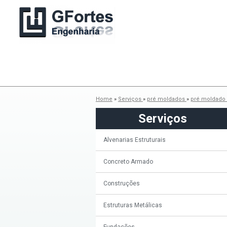
Home
»
Serviços
»
pré moldados
»
pré moldado 
Serviços
Alvenarias Estruturais
Concreto Armado
Construções
Estruturas Metálicas
Fundações