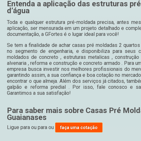
Entenda a aplicação das estruturas pr
d’água
Toda e qualquer estrutura pré-moldada precisa, antes me
aplicação, ser mensurada em um projeto detalhado e comple
documentação, a GFortes é o lugar ideal para você!
Se tem a finalidade de achar casas pré moldadas 2 quartos
no segmento de engenharia, e disponibiliza para seus 
moldados de concreto , estruturas metalicas , construção
alvenaria , reforma e construção e concreto armado . Para um
empresa busca investir nos melhores profissionais do mer
garantindo assim, a sua confiança e boa cotação no merca
encontrar o que almeja. Além dos serviços já citados, tam
galpão e reforma predial . Por isso, fale conosco e s
Garantimos a sua satisfação!
Para saber mais sobre Casas Pré Mold
Guaianases
Ligue para
ou para
ou
faça uma cotação