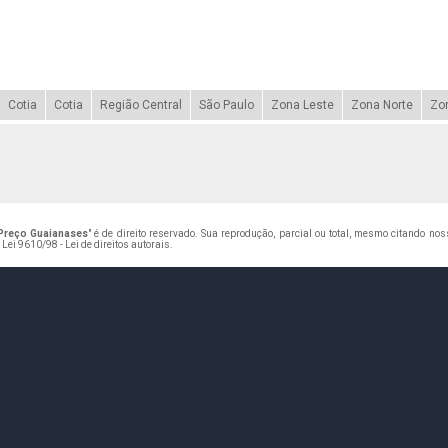
Cotia
Cotia
Região Central
São Paulo
Zona Leste
Zona Norte
Zo
Preço Guaianases
" é de direito reservado. Sua reprodução, parcial ou total, mesmo citando no
–
Lei 9610/98 - Lei de direitos autorais
.