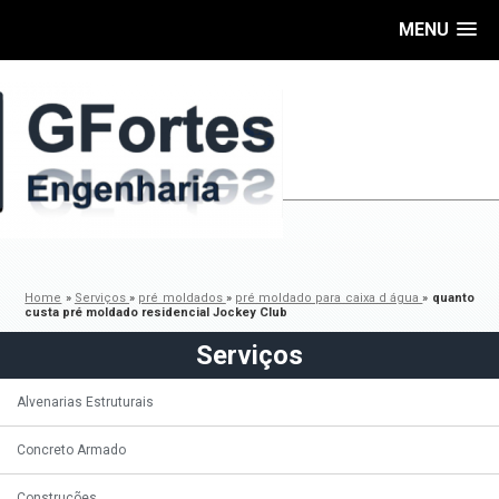
MENU
Home
»
Serviços
»
pré moldados
»
pré moldado para caixa d água
»
quanto
custa pré moldado residencial Jockey Club
Serviços
Alvenarias Estruturais
Concreto Armado
Construções