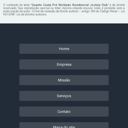
O conteúdo do texto "
Quanto Custa Pré Moldado Residencial Jockey Club
" é de direito
reservado. Sua reprodução, parcial ou total, mesmo citando nossos links, é proibida sem a
autorização do autor. Crime de violação de direito autoral – artigo 184 do Código Penal –
Lei
9610/98 - Lei de direitos autorais
.
Home
Empresa
Missão
Serviços
Contato
Mapa do site