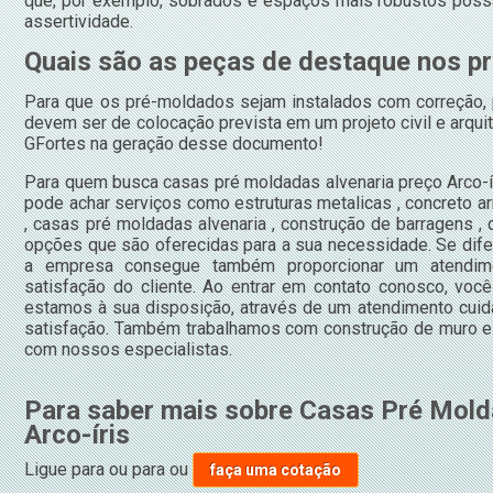
que, por exemplo, sobrados e espaços mais robustos pos
assertividade.
Quais são as peças de destaque nos p
Para que os pré-moldados sejam instalados com correção, 
devem ser de colocação prevista em um projeto civil e arqui
GFortes na geração desse documento!
Para quem busca casas pré moldadas alvenaria preço Arco-í
pode achar serviços como estruturas metalicas , concreto 
, casas pré moldadas alvenaria , construção de barragens , 
opções que são oferecidas para a sua necessidade. Se dif
a empresa consegue também proporcionar um atendim
satisfação do cliente. Ao entrar em contato conosco, voc
estamos à sua disposição, através de um atendimento cu
satisfação. Também trabalhamos com construção de muro e 
com nossos especialistas.
Para saber mais sobre Casas Pré Mold
Arco-íris
Ligue para
ou para
ou
faça uma cotação