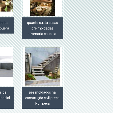
dadas
quanto custa casas
apuera
pré moldadas
alvenaria caucaia
s de
pré moldados na
encial
construção civil preço
Pompéia