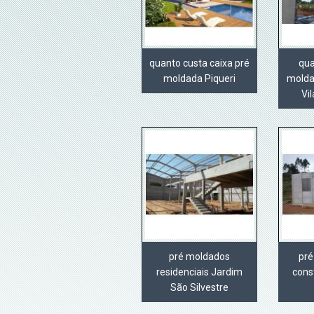
quanto custa caixa pré
qua
moldada Piqueri
molda
Vi
pré moldados
pré
residenciais Jardim
cons
São Silvestre