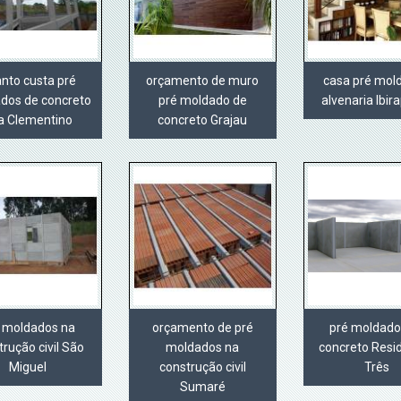
nto custa pré
orçamento de muro
casa pré mol
dos de concreto
pré moldado de
alvenaria Ibir
la Clementino
concreto Grajau
 moldados na
orçamento de pré
pré moldado
trução civil São
moldados na
concreto Resid
Miguel
construção civil
Três
Sumaré