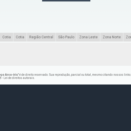
Cotia
Cotia
Região Central
São Paulo
Zona Leste
Zona Norte
Zo
ço Arco-íris
" é de direito reservado. Sua reprodução, parcial ou total, mesmo citando nossos links
 - Lei de direitos autorais
.