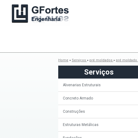
Home
»
Serviços
»
pré moldados
»
pré moldado 
Serviços
Alvenarias Estruturais
Concreto Armado
Construções
Estruturas Metálicas
Fundações