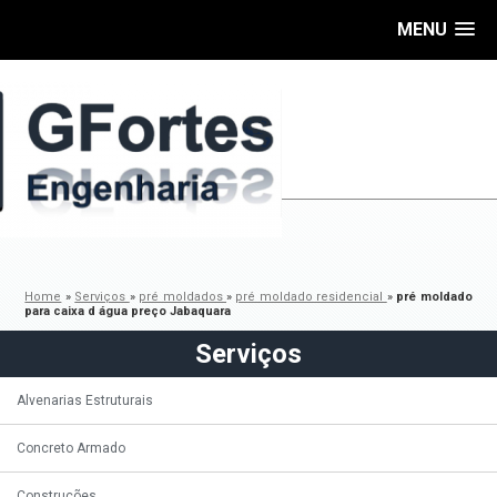
MENU
Home
»
Serviços
»
pré moldados
»
pré moldado residencial
»
pré moldado
para caixa d água preço Jabaquara
Serviços
Alvenarias Estruturais
Concreto Armado
Construções