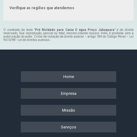
Verifique as regiões que atendemos
O conteúdo do texto "
Pré Moldado para Caixa D água Preço Jabaquara
" é de direito
reservado. Sua reprodução, parcial ou total, mesmo citando nossos links, é proibida sem a
autorização do autor. Crime de violação de direito autoral – artigo 184 do Código Penal –
Lei
9610/98 - Lei de direitos autorais
.
Home
Empresa
Missão
Serviços