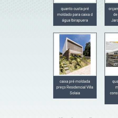
quanto custa pré
orçam
moldado para caixa d
de
água Ibirapuera
Jar
caixa pré moldada
qua
preço Residencial Villa
m
Solaia
cons