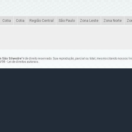
Cotia
Cotia
Região Central
São Paulo
Zona Leste
Zona Norte
Zo
 São Silvestre
" é de direito reservado. Sua reprodução, parcial ou total, mesmo citando nossos li
/98 - Lei de direitos autorais
.