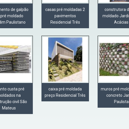
ento de galpão
casas pré moldadas 2
construtora d
 pré moldado
pavimentos
moldado Jard
dim Paulistano
Residencial Três
Acácias
nto custa pré
caixa pré moldada
muros pré mol
oldados na
preço Residencial Três
concreto Ja
trução civil São
Paulista
Mateus