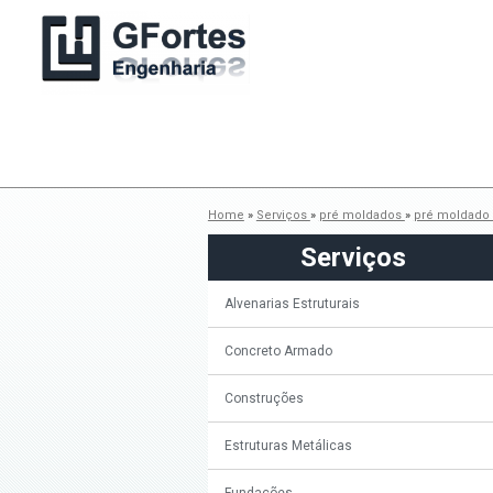
Home
»
Serviços
»
pré moldados
»
pré moldado 
Serviços
Alvenarias Estruturais
Concreto Armado
Construções
Estruturas Metálicas
Fundações