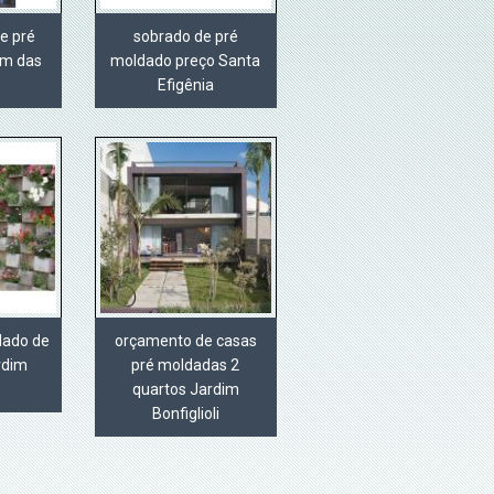
e pré
sobrado de pré
im das
moldado preço Santa
Efigênia
dado de
orçamento de casas
rdim
pré moldadas 2
quartos Jardim
Bonfiglioli