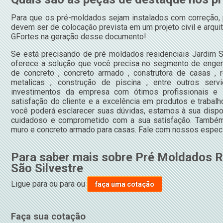
Para que os pré-moldados sejam instalados com correção, 
devem ser de colocação prevista em um projeto civil e arqui
GFortes na geração desse documento!
Se está precisando de pré moldados residenciais Jardim S
oferece a solução que você precisa no segmento de engen
de concreto , concreto armado , construtora de casas , r
metalicas , construção de piscina , entre outros serv
investimentos da empresa com ótimos profissionais e 
satisfação do cliente e a excelência em produtos e trabalh
você poderá esclarecer suas dúvidas, estamos à sua dispo
cuidadoso e comprometido com a sua satisfação. Também
muro e concreto armado para casas. Fale com nossos especi
Para saber mais sobre Pré Moldados R
São Silvestre
Ligue para
ou para
ou
faça uma cotação
Faça sua cotação