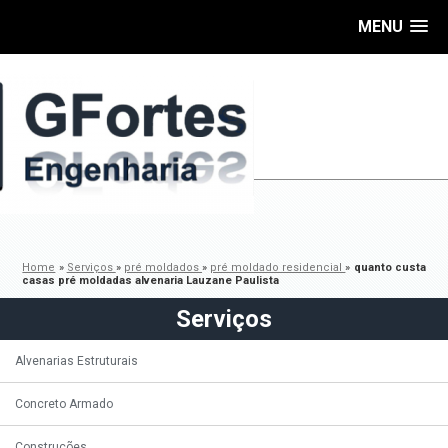
MENU
Home
»
Serviços
»
pré moldados
»
pré moldado residencial
»
quanto custa
casas pré moldadas alvenaria Lauzane Paulista
Serviços
Alvenarias Estruturais
Concreto Armado
Construções