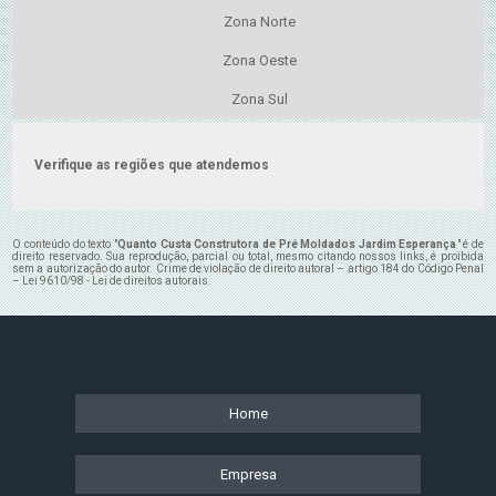
Zona Norte
Zona Oeste
Zona Sul
Verifique as regiões que atendemos
O conteúdo do texto "
Quanto Custa Construtora de Pré Moldados Jardim Esperança
" é de
direito reservado. Sua reprodução, parcial ou total, mesmo citando nossos links, é proibida
sem a autorização do autor. Crime de violação de direito autoral – artigo 184 do Código Penal
–
Lei 9610/98 - Lei de direitos autorais
.
Home
Empresa