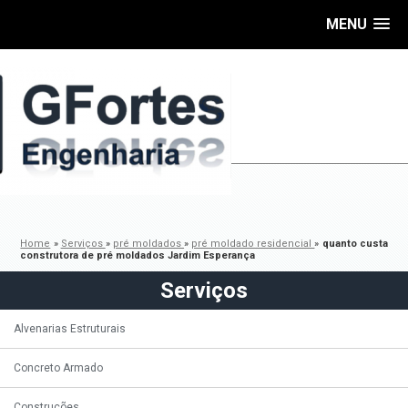
MENU
Home
»
Serviços
»
pré moldados
»
pré moldado residencial
»
quanto custa
construtora de pré moldados Jardim Esperança
Serviços
Alvenarias Estruturais
Concreto Armado
Construções