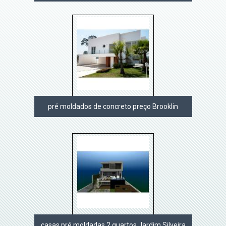
pré moldados de concreto preço Brooklin
casas pré moldadas 2 quartos Jardim Silveira