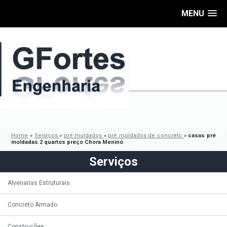
MENU
Home
»
Serviços
»
pré moldados
»
pré moldados de concreto
»
casas pré
moldadas 2 quartos preço Chora Menino
Serviços
Alvenarias Estruturais
Concreto Armado
Construções