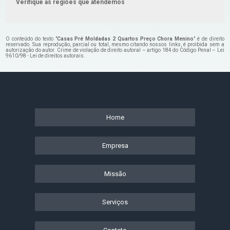
Verifique as regiões que atendemos
O conteúdo do texto "
Casas Pré Moldadas 2 Quartos Preço Chora Menino
" é de direito
reservado. Sua reprodução, parcial ou total, mesmo citando nossos links, é proibida sem a
autorização do autor. Crime de violação de direito autoral – artigo 184 do Código Penal –
Lei
9610/98 - Lei de direitos autorais
.
Home
Empresa
Missão
Serviços