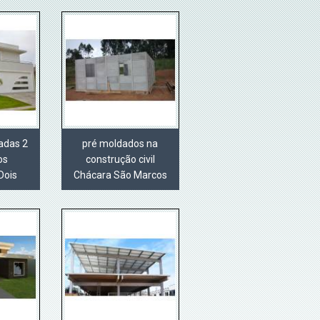
adas 2
pré moldados na
os
construção civil
Dois
Chácara São Marcos