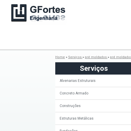
Home
»
Serviços
»
pré moldados
»
pré moldados
Serviços
Alvenarias Estruturais
Concreto Armado
Construções
Estruturas Metálicas
Fundações