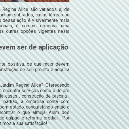
 Regina Alice são variados e, de
ponham sobrados, casas térreas ou
s dessa ação é visivelmente mais
cionais, é comum observar uma
as outras opções vigentes nesta
evem ser de aplicação
ente positiva, os que mais devem
nstrução de seu projeto e adquira
 Jardim Regina Alice? Oferecendo
ê encontra serviços como o de pré
de casas , construção de piscina ,
lto padrão, a empresa conta com
 bom estado, conquistando então a
contrar o que almeja. Além dos
e galpão e reforma predial . Por
timos a sua satisfação!