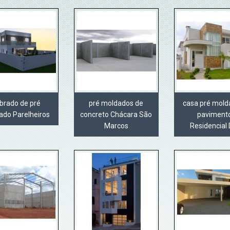
brado de pré
pré moldados de
casa pré mold
ado Parelheiros
concreto Chácara São
paviment
Marcos
Residencial 