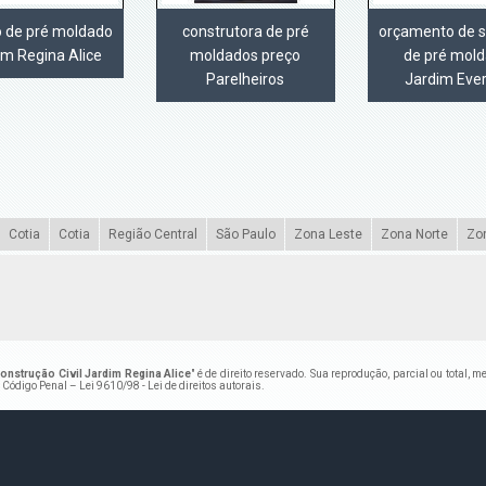
o de pré moldado
construtora de pré
orçamento de 
im Regina Alice
moldados preço
de pré mol
Parelheiros
Jardim Eve
Cotia
Cotia
Região Central
São Paulo
Zona Leste
Zona Norte
Zo
nstrução Civil Jardim Regina Alice
" é de direito reservado. Sua reprodução, parcial ou total,
do Código Penal –
Lei 9610/98 - Lei de direitos autorais
.