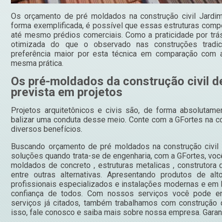
Os orçamento de pré moldados na construção civil Jardim
forma exemplificada, é possível que essas estruturas com
até mesmo prédios comerciais. Como a praticidade por trá
otimizada do que o observado nas construções tradi
preferência maior por esta técnica em comparação com 
mesma prática.
Os pré-moldados da construção civil d
prevista em projetos
Projetos arquitetônicos e civis são, de forma absolutam
balizar uma conduta desse meio. Conte com a GFortes na co
diversos benefícios.
Buscando orçamento de pré moldados na construção civil
soluções quando trata-se de engenharia, com a GFortes, voc
moldados de concreto , estruturas metalicas , construtora 
entre outras alternativas. Apresentando produtos de a
profissionais especializados e instalações modernas e em
confiança de todos. Com nossos serviços você pode en
serviços já citados, também trabalhamos com construção d
isso, fale conosco e saiba mais sobre nossa empresa. Garan