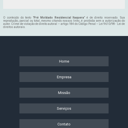
O conteúdo do texto "
Pré Moldado Residencial Itaquera
" é de direito reservado. Sua
reprodução, parcial ou total, mesmo citando nossos links, é proibida sem a autorização do
autor. Crime de violação de direito autoral – artigo 184 do Código Penal –
Lei 9610/98 - Lei de
direitos autorais
.
Home
Empresa
Missão
Serviços
Contato