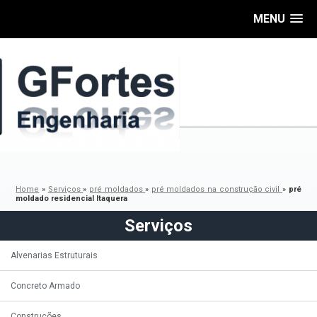
MENU
Home
»
Serviços
»
pré moldados
»
pré moldados na construção civil
»
pré
moldado residencial Itaquera
Serviços
Alvenarias Estruturais
Concreto Armado
Construções