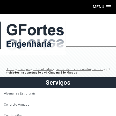
MENU
Home
»
Serviços
»
pré moldados
»
pré moldados na construção civil
»
pré
moldados na construção civil Chácara São Marcos
Serviços
Alvenarias Estruturais
Concreto Armado
Construções