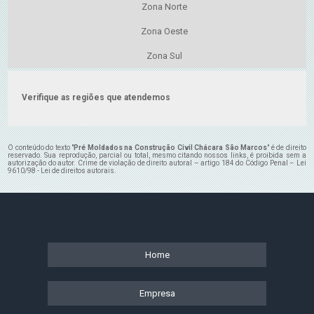
Zona Norte
Zona Oeste
Zona Sul
Verifique as regiões que atendemos
O conteúdo do texto "
Pré Moldados na Construção Civil Chácara São Marcos
" é de direito
reservado. Sua reprodução, parcial ou total, mesmo citando nossos links, é proibida sem a
autorização do autor. Crime de violação de direito autoral – artigo 184 do Código Penal –
Lei
9610/98 - Lei de direitos autorais
.
Home
Empresa