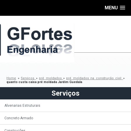
MENU
Home
»
Serviços
»
pré moldados
»
pré moldados na construção civil
»
quanto custa caixa pré moldada Jardim Guedala
Serviços
Alvenarias Estruturais
Concreto Armado
Construções