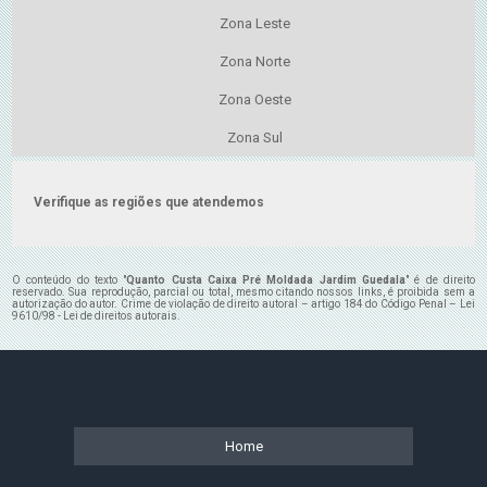
Zona Leste
Zona Norte
Zona Oeste
Zona Sul
Verifique as regiões que atendemos
O conteúdo do texto "
Quanto Custa Caixa Pré Moldada Jardim Guedala
" é de direito
reservado. Sua reprodução, parcial ou total, mesmo citando nossos links, é proibida sem a
autorização do autor. Crime de violação de direito autoral – artigo 184 do Código Penal –
Lei
9610/98 - Lei de direitos autorais
.
Home