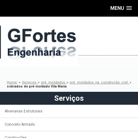
MENU
Home
»
Serviços
»
pré moldados
»
pré moldados na construção civil
»
sobrados de pré moldado Vila Maria
Serviços
Alvenarias Estruturais
Concreto Armado
Construções