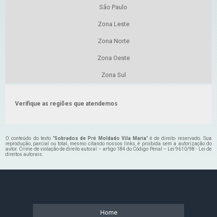
São Paulo
Zona Leste
Zona Norte
Zona Oeste
Zona Sul
Verifique as regiões que atendemos
O conteúdo do texto "
Sobrados de Pré Moldado Vila Maria
" é de direito reservado. Sua
reprodução, parcial ou total, mesmo citando nossos links, é proibida sem a autorização do
autor. Crime de violação de direito autoral – artigo 184 do Código Penal –
Lei 9610/98 - Lei de
direitos autorais
.
Home