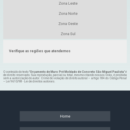
Zona Leste
Zona Norte
Zona Oeste
Zona Sul
Verifique as regiões que atendemos
O conteúdo do texto "
Orçamento de Muro Pré Moldado de Concreto São Miguel Paulista
" é
de direito reservado. Sua reprodução, parcial ou total, mesmo citando nossos links, é proibida
sem a autorização do autor. Crime de violação de direito autoral – artigo 184 do Código Penal
–
Lei 9610/98 - Lei de direitos autorais
.
Home