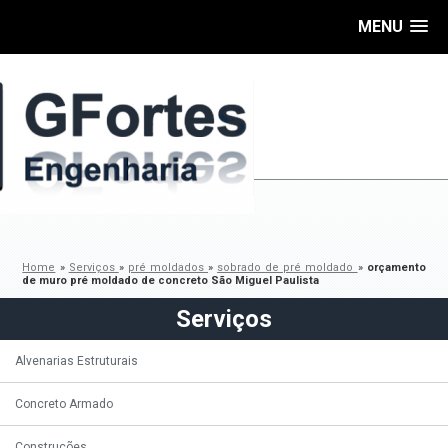
MENU
Home
»
Serviços
»
pré moldados
»
sobrado de pré moldado
»
orçamento
de muro pré moldado de concreto São Miguel Paulista
Serviços
Alvenarias Estruturais
Concreto Armado
Construções