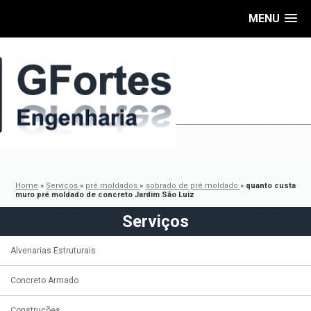
MENU
Home
»
Serviços
»
pré moldados
»
sobrado de pré moldado
»
quanto custa
muro pré moldado de concreto Jardim São Luiz
Serviços
Alvenarias Estruturais
Concreto Armado
Construções