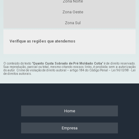
Zona Norte
Zona Oeste
Zona Sul
Verifique as regiões que atendemos
O conteúdo do texto "
Quanto Custa Sobrado de Pré Moldado Cotia
" é de direito reservado.
Sua reprodução, parcial ou total, mesmo citando nossos links, é proibida sem a autorização
do autor. Crime de violação de direito autoral – artigo 184 do Código Penal –
Lei 9610/98 - Lei
de direitos autorais
.
Home
Empresa