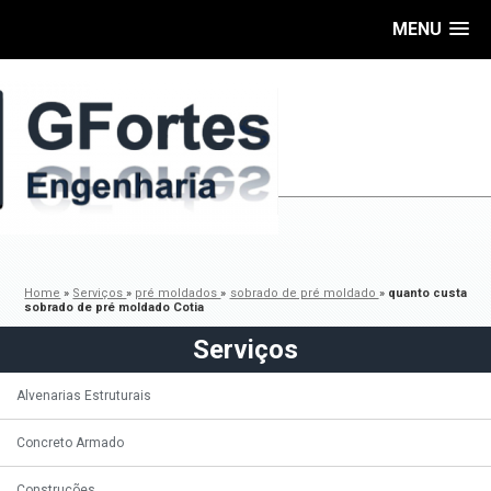
MENU
Home
»
Serviços
»
pré moldados
»
sobrado de pré moldado
»
quanto custa
sobrado de pré moldado Cotia
Serviços
Alvenarias Estruturais
Concreto Armado
Construções