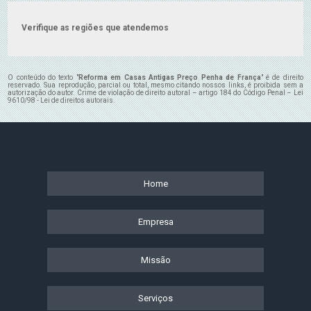
Verifique as regiões que atendemos
O conteúdo do texto "
Reforma em Casas Antigas Preço Penha de França
" é de direito
reservado. Sua reprodução, parcial ou total, mesmo citando nossos links, é proibida sem a
autorização do autor. Crime de violação de direito autoral – artigo 184 do Código Penal –
Lei
9610/98 - Lei de direitos autorais
.
Home
Empresa
Missão
Serviços