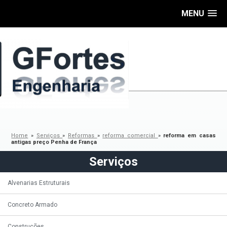
MENU
Home
»
Serviços
»
Reformas
»
reforma comercial
»
reforma em casas
antigas preço Penha de França
Serviços
Alvenarias Estruturais
Concreto Armado
Construções