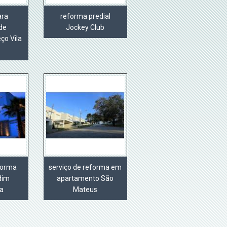
ara
reforma predial
de
Jockey Club
ço Vila
eforma
serviço de reforma em
dim
apartamento São
a
Mateus