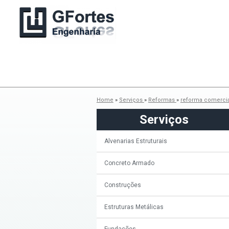
Home
»
Serviços
»
Reformas
»
reforma comerci
Serviços
Alvenarias Estruturais
Concreto Armado
Construções
Estruturas Metálicas
Fundações