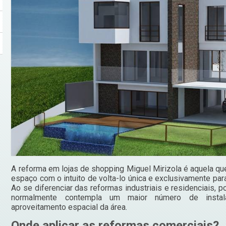
A reforma em lojas de shopping Miguel Mirizola é aquela qu
espaço com o intuito de volta-lo única e exclusivamente par
Ao se diferenciar das reformas industriais e residenciais, p
normalmente contempla um maior número de instal
aproveitamento espacial da área.
Onde aplicar as reformas comerciais?