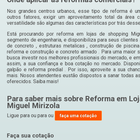
Nos grandes centros urbanos, esse tipo de reforma é um
outros fatores, exigir um aproveitamento total da área c
versatilidade são algumas das características por trás dess
Está procurando por reforma em lojas de shopping Migu
segmento de engenharia, e disponibiliza para seus cliente
de concreto , estruturas metalicas , construção de piscina
reforma e construção e concreto armado . Para uma maior s
busca investir nos melhores profissionais do mercado, e em
assim, a sua confiança e boa cotação no mercado. Dispo
galpão e reforma predial . Por isso, aproveite a sua chan
mais. Nosos atendentes eustão dispostos a sanar todas as
oferecidos. Saiba mais!
Para saber mais sobre Reforma em Loj
Miguel Mirizola
Ligue para
ou para
ou
faça uma cotação
Faça sua cotação