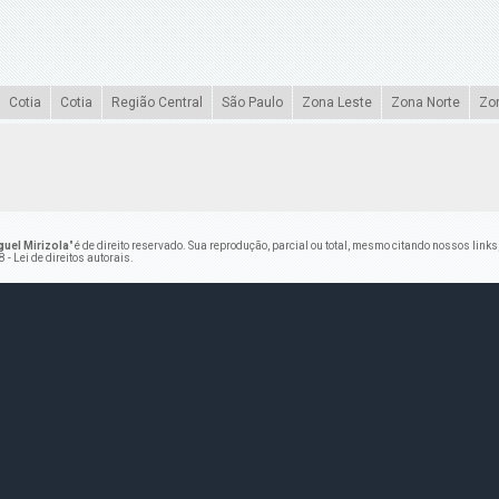
Cotia
Cotia
Região Central
São Paulo
Zona Leste
Zona Norte
Zo
uel Mirizola
" é de direito reservado. Sua reprodução, parcial ou total, mesmo citando nossos links
 - Lei de direitos autorais
.