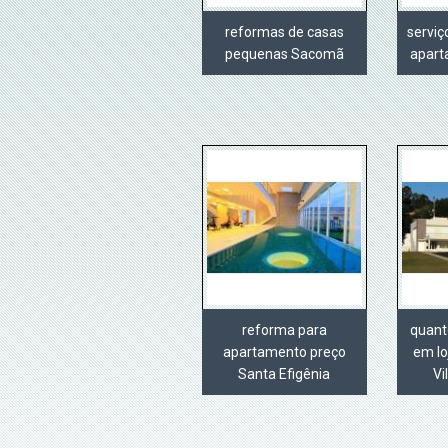
reformas de casas
servi
pequenas Sacomã
apart
reforma para
quant
apartamento preço
em lo
Santa Efigênia
Vi