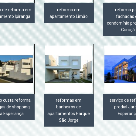
ço de reforma em
reforma em
reforma p
amento Ipiranga
apartamento Limão
fachadas 
condomínio pre
Curuçá
o custa reforma
reformas em
serviço de r
jas de shopping
banheiros de
predial Jar
la Esperança
apartamentos Parque
Esperanç
São Jorge