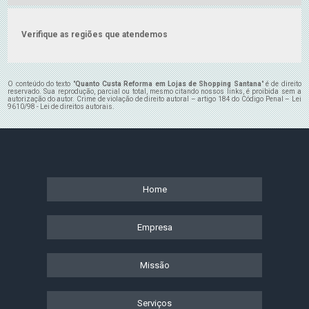
Verifique as regiões que atendemos
O conteúdo do texto "
Quanto Custa Reforma em Lojas de Shopping Santana
" é de direito
reservado. Sua reprodução, parcial ou total, mesmo citando nossos links, é proibida sem a
autorização do autor. Crime de violação de direito autoral – artigo 184 do Código Penal –
Lei
9610/98 - Lei de direitos autorais
.
Home
Empresa
Missão
Serviços