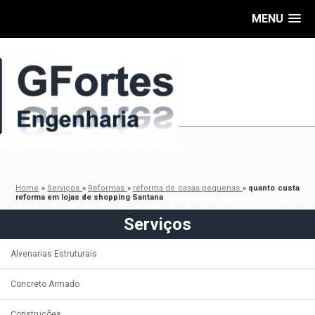
MENU
Home
»
Serviços
»
Reformas
»
reforma de casas pequenas
»
quanto custa
reforma em lojas de shopping Santana
Serviços
Alvenarias Estruturais
Concreto Armado
Construções