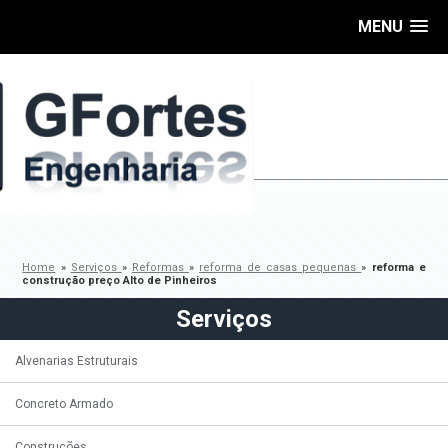
MENU
Home
»
Serviços
»
Reformas
»
reforma de casas pequenas
»
reforma e
construção preço Alto de Pinheiros
Serviços
Alvenarias Estruturais
Concreto Armado
Construções