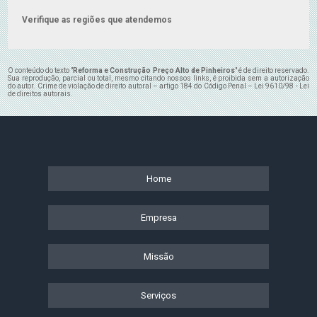
Verifique as regiões que atendemos
O conteúdo do texto "
Reforma e Construção Preço Alto de Pinheiros
" é de direito reservado.
Sua reprodução, parcial ou total, mesmo citando nossos links, é proibida sem a autorização
do autor. Crime de violação de direito autoral – artigo 184 do Código Penal –
Lei 9610/98 - Lei
de direitos autorais
.
Home
Empresa
Missão
Serviços