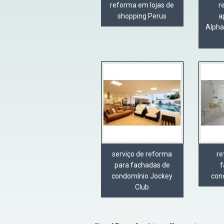
reforma em lojas de
r
shopping Perus
a
Alpha
serviço de reforma
re
para fachadas de
f
condomínio Jockey
con
Club