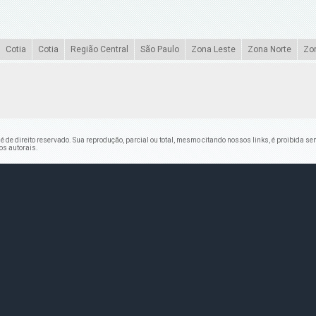
Cotia
Cotia
Região Central
São Paulo
Zona Leste
Zona Norte
Zo
" é de direito reservado. Sua reprodução, parcial ou total, mesmo citando nossos links, é proibida se
tos autorais
.