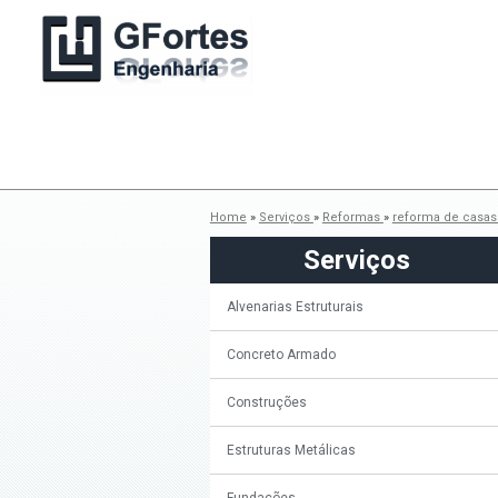
Home
»
Serviços
»
Reformas
»
reforma de casa
Serviços
Alvenarias Estruturais
Concreto Armado
Construções
Estruturas Metálicas
Fundações