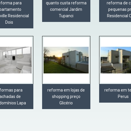
eforma para
quanto custa reforma
reforma de 
partamento
comercial Jardim
pequenas p
ville Residencial
Tupanci
Residencial 
Dois
formas para
reforma em lojas de
reforma em t
achadas de
shopping preço
Perus
domínios Lapa
Glicério