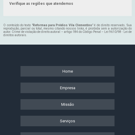
Verifique as regiões que atendemos
O conteúdo do texto "
Reformas para Prédios Vila Clementino
" é de direito reservado. Sua
reprodução, parcial ou total, mesmo citando nossos links, é proibida sem a autorização do
autor. Crime de violação de direito autoral – artigo 184 do Código Penal –
Lei 9610/98 - Lei de
direitos autorais
.
Home
Empresa
Missão
Serviços