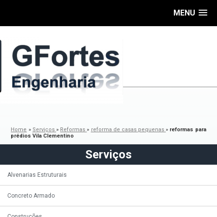
MENU
Home
»
Serviços
»
Reformas
»
reforma de casas pequenas
»
reformas para
prédios Vila Clementino
Serviços
Alvenarias Estruturais
Concreto Armado
Construções