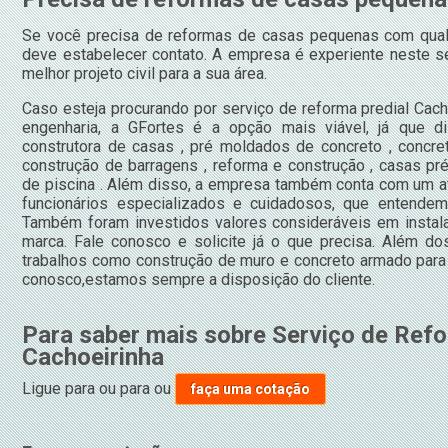
Se você precisa de reformas de casas pequenas com qual
deve estabelecer contato. A empresa é experiente neste s
melhor projeto civil para a sua área.
Caso esteja procurando por serviço de reforma predial Cac
engenharia, a GFortes é a opção mais viável, já que d
construtora de casas , pré moldados de concreto , concret
construção de barragens , reforma e construção , casas pr
de piscina . Além disso, a empresa também conta com um at
funcionários especializados e cuidadosos, que entendem
Também foram investidos valores consideráveis em instala
marca. Fale conosco e solicite já o que precisa. Além d
trabalhos como construção de muro e concreto armado para 
conosco,estamos sempre a disposição do cliente.
Para saber mais sobre Serviço de Refo
Cachoeirinha
Ligue para
ou para
ou
faça uma cotação