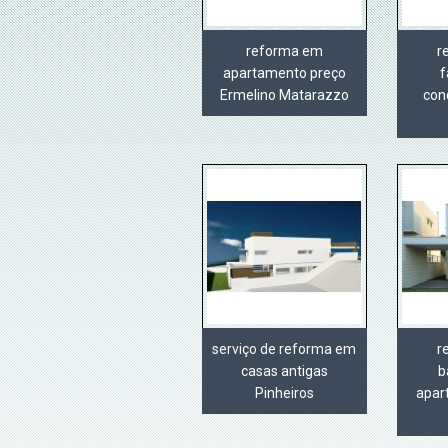
reforma em
r
apartamento preço
f
Ermelino Matarazzo
con
serviço de reforma em
r
casas antigas
b
Pinheiros
apar