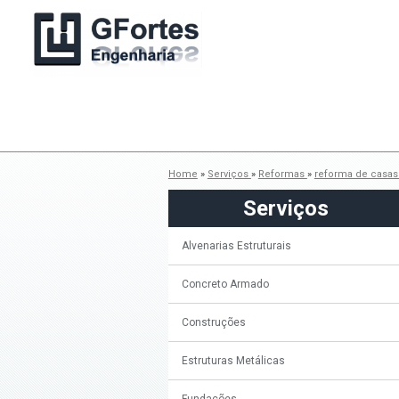
Home
»
Serviços
»
Reformas
»
reforma de casa
Serviços
Alvenarias Estruturais
Concreto Armado
Construções
Estruturas Metálicas
Fundações