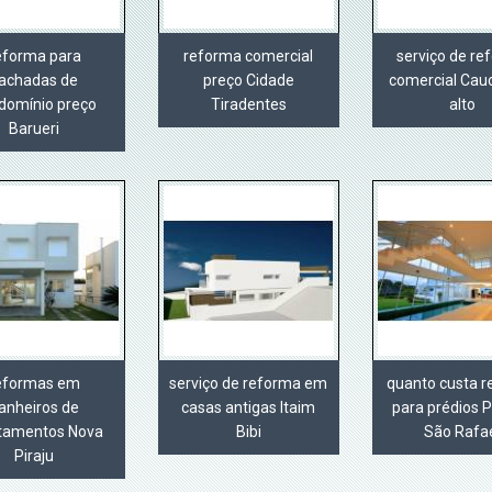
eforma para
reforma comercial
serviço de r
achadas de
preço Cidade
comercial Cau
domínio preço
Tiradentes
alto
Barueri
eformas em
serviço de reforma em
quanto custa 
anheiros de
casas antigas Itaim
para prédios 
tamentos Nova
Bibi
São Rafa
Piraju