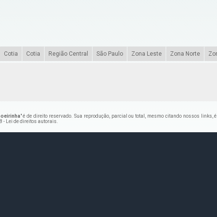
Cotia
Cotia
Região Central
São Paulo
Zona Leste
Zona Norte
Zo
oeirinha
" é de direito reservado. Sua reprodução, parcial ou total, mesmo citando nossos links,
 - Lei de direitos autorais
.