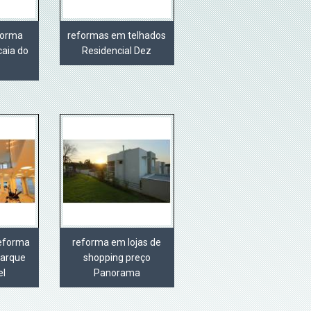
eforma
reformas em telhados
caia do
Residencial Dez
reforma
reforma em lojas de
Parque
shopping preço
el
Panorama