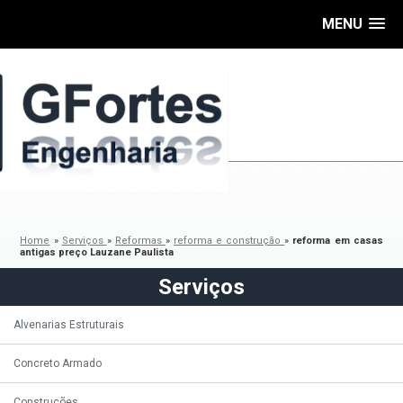
MENU
Home
»
Serviços
»
Reformas
»
reforma e construção
»
reforma em casas
antigas preço Lauzane Paulista
Serviços
Alvenarias Estruturais
Concreto Armado
Construções