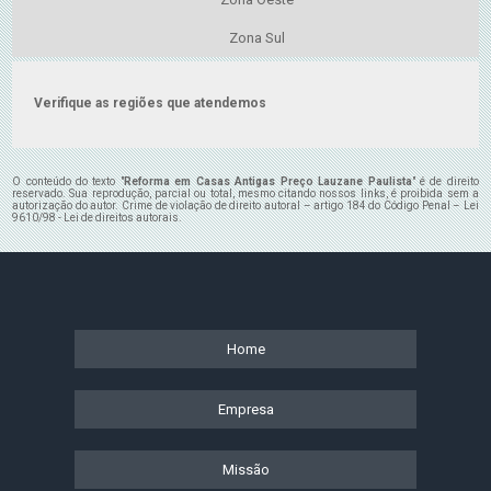
Zona Sul
Verifique as regiões que atendemos
O conteúdo do texto "
Reforma em Casas Antigas Preço Lauzane Paulista
" é de direito
reservado. Sua reprodução, parcial ou total, mesmo citando nossos links, é proibida sem a
autorização do autor. Crime de violação de direito autoral – artigo 184 do Código Penal –
Lei
9610/98 - Lei de direitos autorais
.
Home
Empresa
Missão