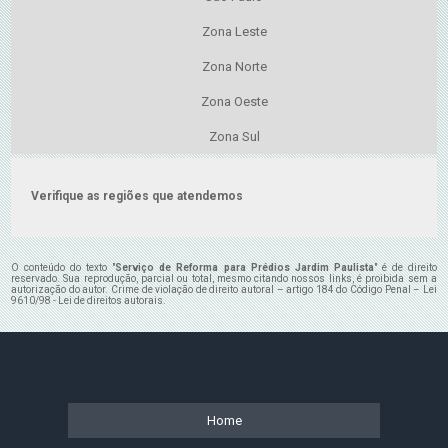
Zona Leste
Zona Norte
Zona Oeste
Zona Sul
Verifique as regiões que atendemos
O conteúdo do texto "
Serviço de Reforma para Prédios Jardim Paulista
" é de direito
reservado. Sua reprodução, parcial ou total, mesmo citando nossos links, é proibida sem a
autorização do autor. Crime de violação de direito autoral – artigo 184 do Código Penal –
Lei
9610/98 - Lei de direitos autorais
.
Home