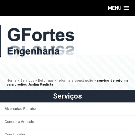
MENU
Home
»
Serviços
»
Reformas
»
reforma e construção
»
serviço de reforma
para prédios Jardim Paulista
Serviços
Alvenarias Estruturais
Concreto Armado
Construções