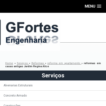
MENU
Home
»
Serviços
»
Reformas
»
reforma em apartamento
»
reformas em
casas antigas Jardim Regina Alice
Serviços
Alvenarias Estruturais
Concreto Armado
Construções