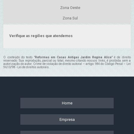
Zona Oeste
Zona Sul
Verifique as regiões que atendemos
O conteúdo do texto "
Reformas em Casas Antigas Jardim Regina Alice
" é de direito
reservado. Sua reprodução, parcial ou total, mesmo citando nossos links, é proibida sem a
autorização do autor. Crime de violação de direito autoral – artigo 184 do Código Penal –
Lei
9610/98 - Lei de direitos autorais
.
Home
Empresa