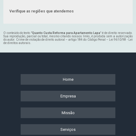
Verifique as regiões que atendemos
O conteúdo do texto "
Quanto Custa Reforma para Apartamento Lapa
" é de direito reservado.
Sua reprodução, parcial ou total, mesmo citando nossos links, é proibida sem a autorização
do autor. Crime de violação de direito autoral – artigo 184 do Código Penal –
Lei 9610/98 - Lei
de direitos autorais
.
Home
Empresa
Missão
Serviços