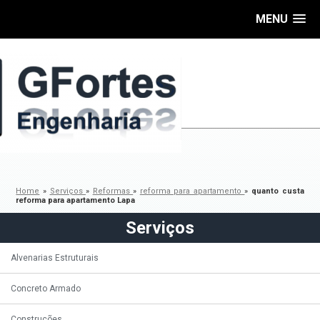
MENU
Home
»
Serviços
»
Reformas
»
reforma para apartamento
»
quanto custa
reforma para apartamento Lapa
Serviços
Alvenarias Estruturais
Concreto Armado
Construções