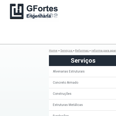
Home
»
Serviços
»
Reformas
»
reforma para apa
Serviços
Alvenarias Estruturais
Concreto Armado
Construções
Estruturas Metálicas
Fundações