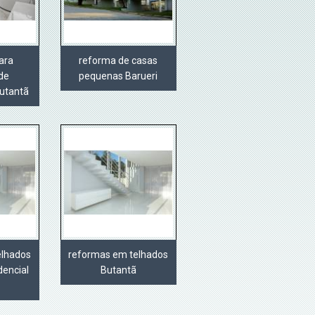
ara
reforma de casas
de
pequenas Barueri
utantã
elhados
reformas em telhados
dencial
Butantã