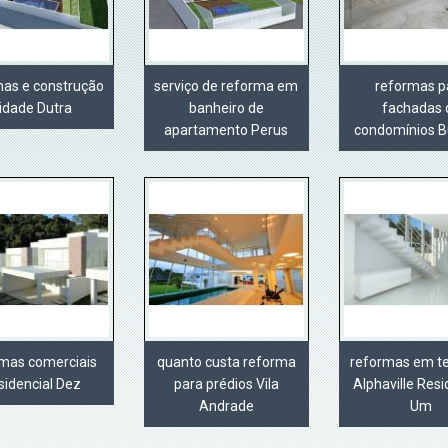
mas e construção
serviço de reforma em
reformas p
idade Dutra
banheiro de
fachadas 
apartamento Perus
condomínios B
rmas comerciais
quanto custa reforma
reformas em t
sidencial Dez
para prédios Vila
Alphaville Resi
Andrade
Um