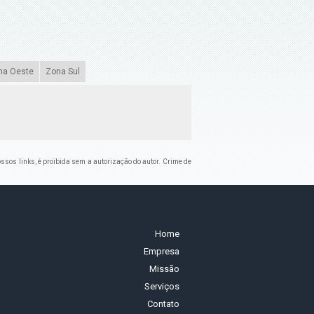
na Oeste
Zona Sul
nossos links, é proibida sem a autorização do autor. Crime de
Home
Empresa
Missão
Serviços
Contato