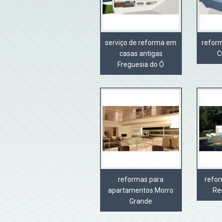
serviço de reforma em
refor
casas antigas
C
Freguesia do Ó
reformas para
refo
apartamentos Morro
Re
Grande