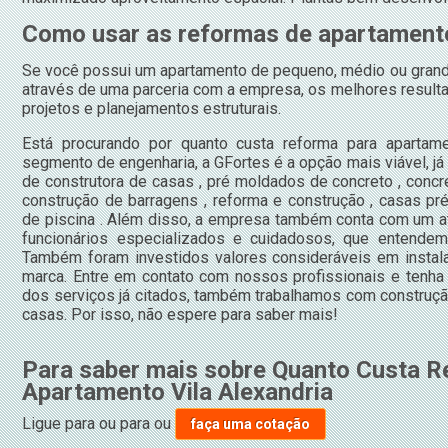
Como usar as reformas de apartamento
Se você possui um apartamento de pequeno, médio ou grande 
através de uma parceria com a empresa, os melhores resulta
projetos e planejamentos estruturais.
Está procurando por quanto custa reforma para apartame
segmento de engenharia, a GFortes é a opção mais viável, já
de construtora de casas , pré moldados de concreto , concre
construção de barragens , reforma e construção , casas pr
de piscina . Além disso, a empresa também conta com um at
funcionários especializados e cuidadosos, que entendem
Também foram investidos valores consideráveis em instala
marca. Entre em contato com nossos profissionais e tenha
dos serviços já citados, também trabalhamos com construç
casas. Por isso, não espere para saber mais!
Para saber mais sobre Quanto Custa R
Apartamento Vila Alexandria
Ligue para
ou para
ou
faça uma cotação