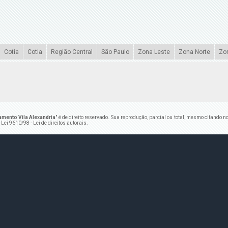
Cotia
Cotia
Região Central
São Paulo
Zona Leste
Zona Norte
Zo
amento Vila Alexandria
" é de direito reservado. Sua reprodução, parcial ou total, mesmo citando 
–
Lei 9610/98 - Lei de direitos autorais
.