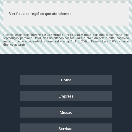
Verifique as regiões que atendemos
O conteúdo do texto "
Reforma e Construção Preço São Mateus
" é de direito reservado. Sua
reprodução, parcial ou total, mesmo citando nossos links, é proibida sem a autorização do
autor. Crime de violação de direito autoral – artigo 184 do Código Penal –
Lei 9610/98 - Lei de
direitos autorais
.
Home
Empresa
Missão
Serviços