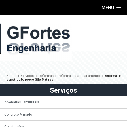
MENU
Home
»
Serviços
»
Reformas
»
reforma para apartamento
»
reforma e
construção preço São Mateus
Serviços
Alvenarias Estruturais
Concreto Armado
Construções