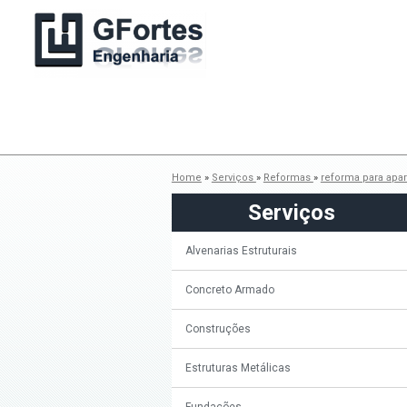
Home
»
Serviços
»
Reformas
»
reforma para apa
Serviços
Alvenarias Estruturais
Concreto Armado
Construções
Estruturas Metálicas
Fundações