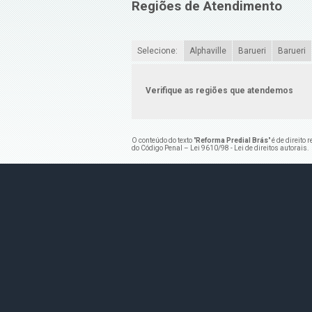
Regiões de Atendimento
Selecione:
Alphaville
Barueri
Barueri
Verifique as regiões que atendemos
O conteúdo do texto "
Reforma Predial Brás
" é de direito
do Código Penal –
Lei 9610/98 - Lei de direitos autorais
.