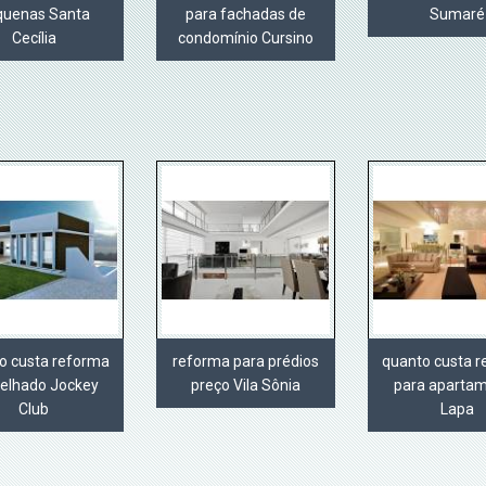
quenas Santa
para fachadas de
Sumaré
Cecília
condomínio Cursino
o custa reforma
reforma para prédios
quanto custa 
elhado Jockey
preço Vila Sônia
para aparta
Club
Lapa