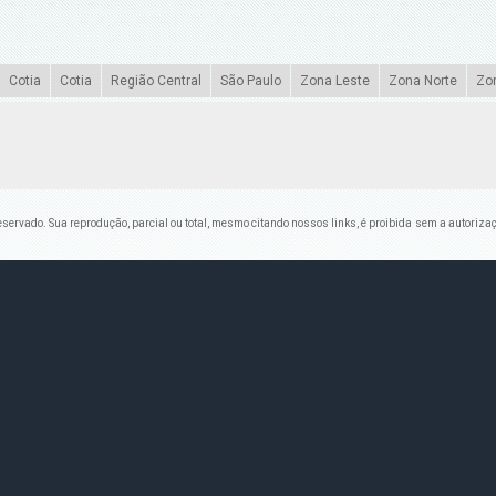
Cotia
Cotia
Região Central
São Paulo
Zona Leste
Zona Norte
Zo
 reservado. Sua reprodução, parcial ou total, mesmo citando nossos links, é proibida sem a autorizaç