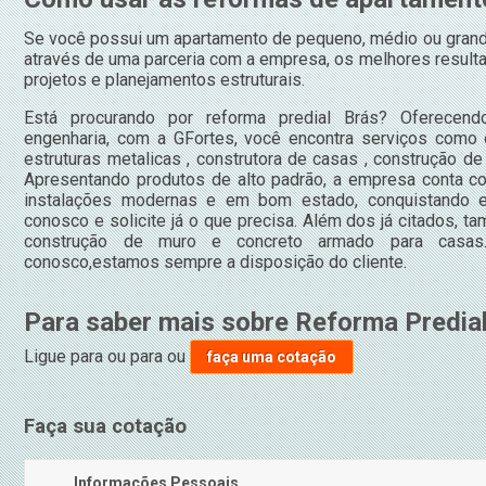
Se você possui um apartamento de pequeno, médio ou grande 
através de uma parceria com a empresa, os melhores resulta
projetos e planejamentos estruturais.
Está procurando por reforma predial Brás? Oferecend
engenharia, com a GFortes, você encontra serviços como
estruturas metalicas , construtora de casas , construção de p
Apresentando produtos de alto padrão, a empresa conta co
instalações modernas e em bom estado, conquistando en
conosco e solicite já o que precisa. Além dos já citados,
construção de muro e concreto armado para casas
conosco,estamos sempre a disposição do cliente.
Para saber mais sobre Reforma Predia
Ligue para
ou para
ou
faça uma cotação
Faça sua cotação
Informações Pessoais